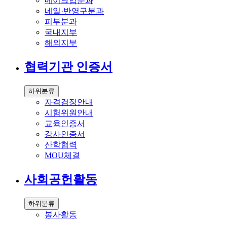
메이크업분과
네일·반영구분과
피부분과
국내지부
해외지부
협력기관 인증서
하위분류
자격검정안내
시험위원안내
교육인증서
강사인증서
산학협력
MOU체결
사회공헌활동
하위분류
봉사활동