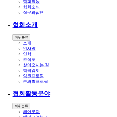
협회활동
협회소식
질문과답변
협회소개
하위분류
소개
인사말
연혁
조직도
찾아오시는 길
협력업체
임원프로필
분과별프로필
협회활동분야
하위분류
헤어분과