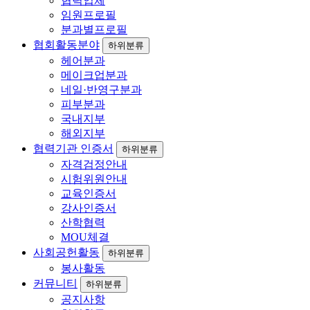
협력업체
임원프로필
분과별프로필
협회활동분야
하위분류
헤어분과
메이크업분과
네일·반영구분과
피부분과
국내지부
해외지부
협력기관 인증서
하위분류
자격검정안내
시험위원안내
교육인증서
강사인증서
산학협력
MOU체결
사회공헌활동
하위분류
봉사활동
커뮤니티
하위분류
공지사항